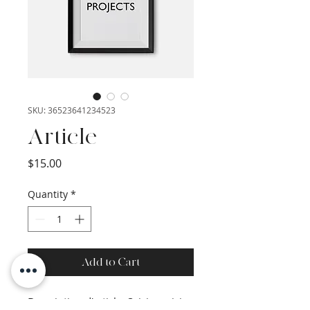
SKU: 36523641234523
Article
Price
$15.00
Quantity
*
Add to Cart
Description d'article. Saisissez ici 